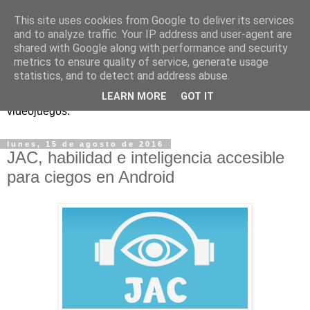
This site uses cookies from Google to deliver its services
and to analyze traffic. Your IP address and user-agent are
shared with Google along with performance and security
metrics to ensure quality of service, generate usage
statistics, and to detect and address abuse.
Análisis, noticias y eventos sobre accesibilidad en
LEARN MORE
GOT IT
videojuegos.
lunes, 15 de agosto de 2016
JAC, habilidad e inteligencia accesible
para ciegos en Android