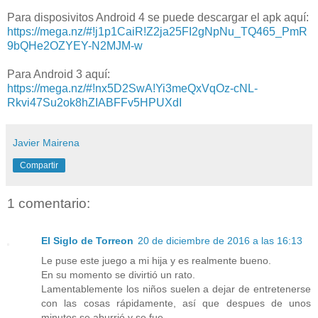
Para disposivitos Android 4 se puede descargar el apk aquí:
https://mega.nz/#!j1p1CaiR!Z2ja25FI2gNpNu_TQ465_PmR
9bQHe2OZYEY-N2MJM-w
Para Android 3 aquí:
https://mega.nz/#!nx5D2SwA!Yi3meQxVqOz-cNL-
Rkvi47Su2ok8hZIABFFv5HPUXdI
Javier Mairena
Compartir
1 comentario:
El Siglo de Torreon
20 de diciembre de 2016 a las 16:13
Le puse este juego a mi hija y es realmente bueno.
En su momento se divirtió un rato.
Lamentablemente los niños suelen a dejar de entretenerse
con las cosas rápidamente, así que despues de unos
minutos se aburrió y se fue.