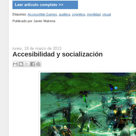
Leer artículo completo >>
Etiquetas:
AccessAble Games
,
auditiva
,
cognitiva
,
movilidad
,
visual
Publicado por
Javier Mairena
lunes, 18 de marzo de 2013
Accesibilidad y socialización