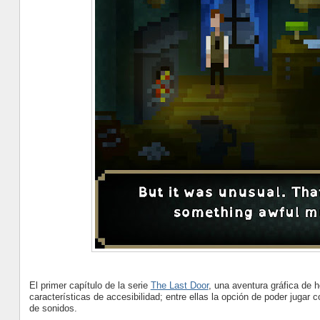
El primer capítulo de la serie
The Last Door
, una aventura gráfica de h
características de accesibilidad; entre ellas la opción de poder jugar 
de sonidos.