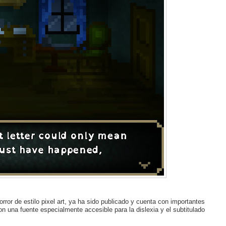
orror de estilo pixel art, ya ha sido publicado y cuenta con importantes
con una fuente especialmente accesible para la dislexia y el subtitulado