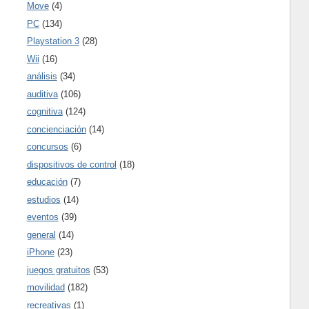
Move
(4)
PC
(134)
Playstation 3
(28)
Wii
(16)
análisis
(34)
auditiva
(106)
cognitiva
(124)
concienciación
(14)
concursos
(6)
dispositivos de control
(18)
educación
(7)
estudios
(14)
eventos
(39)
general
(14)
iPhone
(23)
juegos gratuitos
(53)
movilidad
(182)
recreativas
(1)