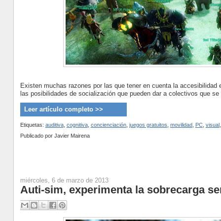
Existen muchas razones por las que tener en cuenta la accesibilidad 
las posibilidades de socialización que pueden dar a colectivos que se 
Leer artículo completo >>
Etiquetas:
auditiva
,
cognitiva
,
concienciación
,
juegos gratuitos
,
movilidad
,
PC
,
visual
Publicado por
Javier Mairena
miércoles, 6 de marzo de 2013
Auti-sim, experimenta la sobrecarga se