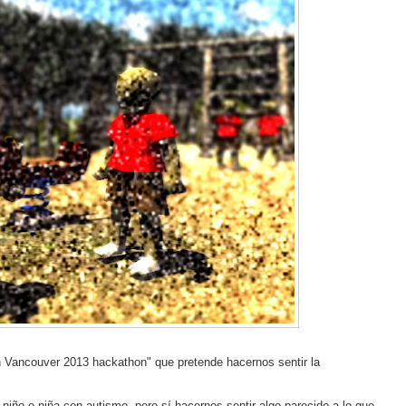
h Vancouver 2013 hackathon" que pretende hacernos sentir la
niño o niña con autismo, pero sí hacernos sentir algo parecido a lo que