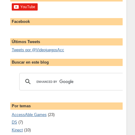
Facebook
Últimos Tweets
Tweets por @VideojuegosAcc
Buscar en este blog
Por temas
AccessAble Games
(23)
DS
(7)
Kinect
(10)