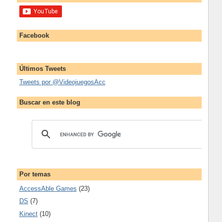
Facebook
Últimos Tweets
Tweets por @VideojuegosAcc
Buscar en este blog
Por temas
AccessAble Games
(23)
DS
(7)
Kinect
(10)