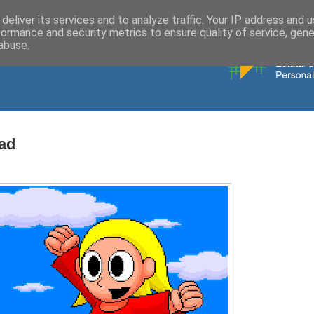
deliver its services and to analyze traffic. Your IP address and 
formance and security metrics to ensure quality of service, gen
abuse.
dad