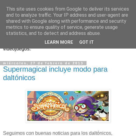
This site uses cookies from Google to deliver its services
and to analyze traffic. Your IP address and user-agent are
shared with Google along with performance and security
metrics to ensure quality of service, generate usage
statistics, and to detect and address abuse.
Análisis, noticias y eventos sobre accesibilidad en
LEARN MORE
GOT IT
videojuegos.
miércoles, 27 de febrero de 2013
Supermagical incluye modo para
daltónicos
Seguimos con buenas noticias para los daltónicos,