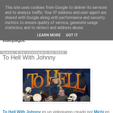
This site uses cookies from Google to deliver its services
and to analyze traffic. Your IP address and user-agent are
shared with Google along with performance and security
metrics to ensure quality of service, generate usage
statistics, and to detect and address abuse.
Análisis, noticias y eventos sobre accesibilidad en
LEARN MORE
GOT IT
videojuegos.
lunes, 8 de noviembre de 2010
To Hell With Johnny
To Hell With Johnny
es un videojuego creado por
Michi
en