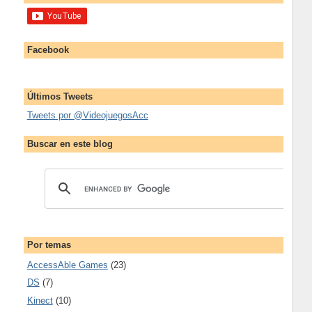
Facebook
Últimos Tweets
Tweets por @VideojuegosAcc
Buscar en este blog
Por temas
AccessAble Games
(23)
DS
(7)
Kinect
(10)