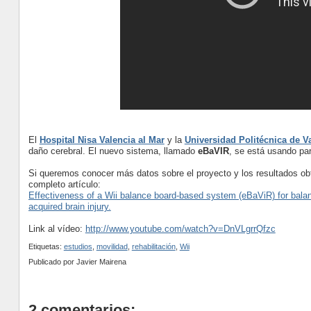
El
Hospital Nisa Valencia al Mar
y la
Universidad Politécnica de V
daño cerebral. El nuevo sistema, llamado
eBaVIR
, se está usando par
Si queremos conocer más datos sobre el proyecto y los resultados ob
completo artículo:
Effectiveness of a Wii balance board-based system (eBaViR) for balance r
acquired brain injury.
Link al vídeo:
http://www.youtube.com/watch?v=DnVLgrrQfzc
Etiquetas:
estudios
,
movilidad
,
rehabilitación
,
Wii
Publicado por
Javier Mairena
2 comentarios: