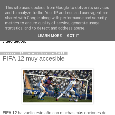
This site uses cookies from Google to deliver its services
and to analyze traffic. Your IP address and user-agent are
shared with Google along with performance and security
metrics to ensure quality of service, generate usage
statistics, and to detect and address abuse.
Análisis, noticias y eventos sobre accesibilidad en
LEARN MORE
GOT IT
videojuegos.
martes, 25 de octubre de 2011
FIFA 12 muy accesible
FIFA 12
ha vuelto este año con muchas más opciones de