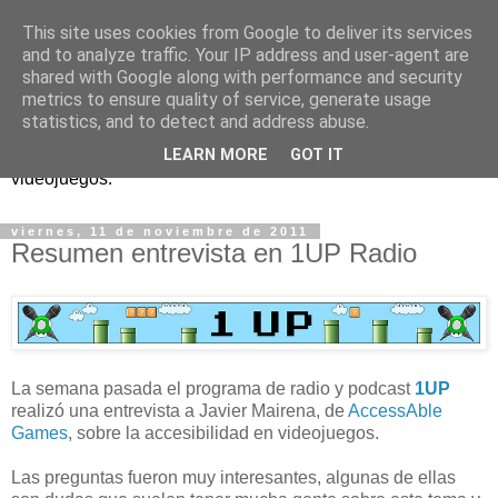
This site uses cookies from Google to deliver its services
and to analyze traffic. Your IP address and user-agent are
shared with Google along with performance and security
metrics to ensure quality of service, generate usage
statistics, and to detect and address abuse.
Análisis, noticias y eventos sobre accesibilidad en
LEARN MORE
GOT IT
videojuegos.
viernes, 11 de noviembre de 2011
Resumen entrevista en 1UP Radio
La semana pasada el programa de radio y podcast
1UP
realizó una entrevista a Javier Mairena, de
AccessAble
Games
, sobre la accesibilidad en videojuegos.
Las preguntas fueron muy interesantes, algunas de ellas