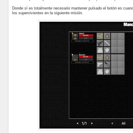
Donde sí es totalmente necesario mantener pulsado el botón es cuand
los supervivientes en la siguiente misión.