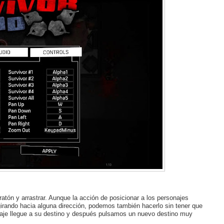
tón y arrastrar. Aunque la acción de posicionar a los personajes
irando hacia alguna dirección, podemos también hacerlo sin tener que
aje llegue a su destino y después pulsamos un nuevo destino muy