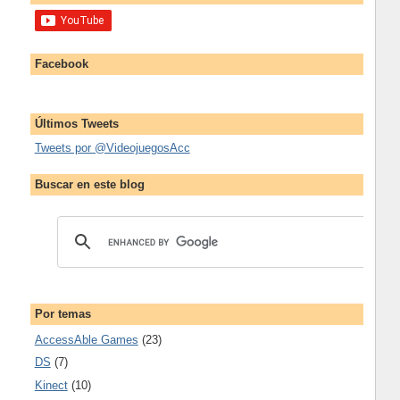
Facebook
Últimos Tweets
Tweets por @VideojuegosAcc
Buscar en este blog
Por temas
AccessAble Games
(23)
DS
(7)
Kinect
(10)