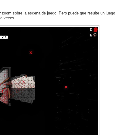
er zoom sobre la escena de juego. Pero puede que resulte un juego
a veces.