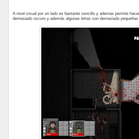
A nivel visual por un lado es bastante sencillo y además permite hac
demasiado oscuro y además algunas letras son demasiado pequeñas 