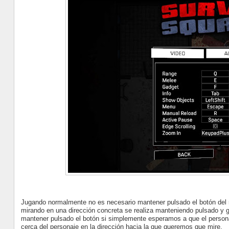
Jugando normalmente no es necesario mantener pulsado el botón del ra
mirando en una dirección concreta se realiza manteniendo pulsado y g
mantener pulsado el botón si simplemente esperamos a que el person
cerca del personaje en la dirección hacia la que queremos que mire.