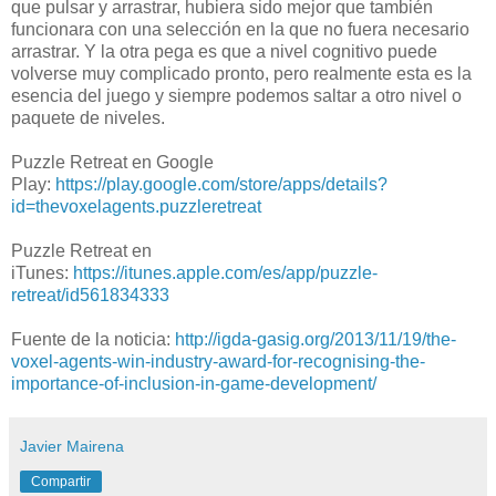
que pulsar y arrastrar, hubiera sido mejor que también
funcionara con una selección en la que no fuera necesario
arrastrar. Y la otra pega es que a nivel cognitivo puede
volverse muy complicado pronto, pero realmente esta es la
esencia del juego y siempre podemos saltar a otro nivel o
paquete de niveles.
Puzzle Retreat en Google
Play:
https://play.google.com/store/apps/details?
id=thevoxelagents.puzzleretreat
Puzzle Retreat en
iTunes:
https://itunes.apple.com/es/app/puzzle-
retreat/id561834333
Fuente de la noticia:
http://igda-gasig.org/2013/11/19/the-
voxel-agents-win-industry-award-for-recognising-the-
importance-of-inclusion-in-game-development/
Javier Mairena
Compartir