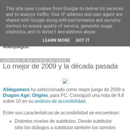
This site uses cookies from Google to deliver its services
and to analyze traffic. Your IP address and user-agent are
shared with Google along with performance and security
metrics to ensure quality of service, generate usage
statistics, and to detect and address abuse.
Análisis, noticias y eventos sobre accesibilidad en
LEARN MORE
GOT IT
videojuegos.
sábado, 9 de enero de 2010
Lo mejor de 2009 y la década pasada
Ablegamers
ha seleccionado como mejor juego de 2009 a
Dragon Age: Origins
, para PC. Consiguió una nota de 9.8
sobre 10 en su
análisis de accesibilidad
.
Entre sus características de accesibilidad se encuentran:
Distintos niveles de subtítulos. Desde subtitular
sólo los diálogos a subtitular también los sonidos