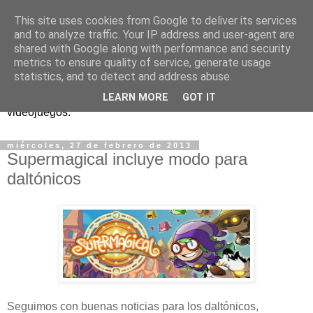
This site uses cookies from Google to deliver its services
and to analyze traffic. Your IP address and user-agent are
shared with Google along with performance and security
metrics to ensure quality of service, generate usage
statistics, and to detect and address abuse.
Análisis, noticias y eventos sobre accesibilidad en
LEARN MORE
GOT IT
videojuegos.
miércoles, 27 de febrero de 2013
Supermagical incluye modo para
daltónicos
Seguimos con buenas noticias para los daltónicos,