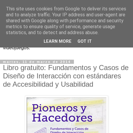
This site uses cookies from Google to deliver its services
and to analyze traffic. Your IP address and user-agent are
shared with Google along with performance and security
metrics to ensure quality of service, generate usage
statistics, and to detect and address abuse.
Análisis, noticias y eventos sobre accesibilidad en
LEARN MORE
GOT IT
videojuegos.
martes, 11 de marzo de 2014
Libro gratuito: Fundamentos y Casos de
Diseño de Interacción con estándares
de Accesibilidad y Usabilidad