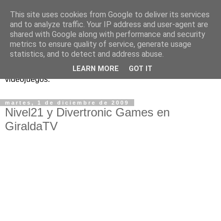
This site uses cookies from Google to deliver its services
and to analyze traffic. Your IP address and user-agent are
shared with Google along with performance and security
metrics to ensure quality of service, generate usage
statistics, and to detect and address abuse.
Análisis, noticias y eventos sobre accesibilidad en
LEARN MORE
GOT IT
videojuegos.
martes, 1 de diciembre de 2009
Nivel21 y Divertronic Games en
GiraldaTV