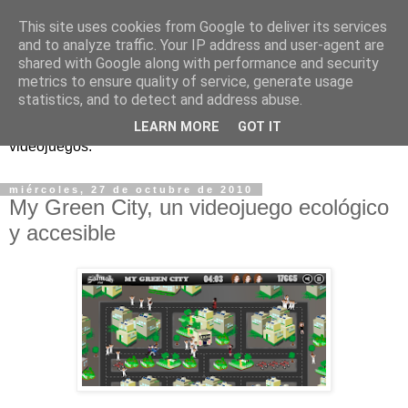
This site uses cookies from Google to deliver its services
and to analyze traffic. Your IP address and user-agent are
shared with Google along with performance and security
metrics to ensure quality of service, generate usage
statistics, and to detect and address abuse.
Análisis, noticias y eventos sobre accesibilidad en
LEARN MORE
GOT IT
videojuegos.
miércoles, 27 de octubre de 2010
My Green City, un videojuego ecológico
y accesible