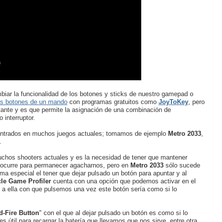
iar la funcionalidad de los botones y sticks de nuestro gamepad o
los botones de un mando
con programas gratuitos como
JoyToKey
, pero
tante y es que permite la asignación de una combinación de
interruptor.
contrados en muchos juegos actuales; tomamos de ejemplo
Metro 2033
,
.
chos shooters actuales y es la necesidad de tener que mantener
 ocurre para permanecer agacharnos, pero en
Metro 2033
sólo sucede
 especial el tener que dejar pulsado un botón para apuntar y al
le Game Profiler
cuenta con una opción que podemos activar en el
s a ella con que pulsemos una vez este botón sería como si lo
d-Fire Button
" con el que al dejar pulsado un botón es como si lo
es útil para recargar la batería que llevamos que nos sirve, entre otra