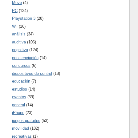
Move
(4)
PC
(134)
Playstation 3
(28)
Wii
(16)
análisis
(34)
auditiva
(106)
cognitiva
(124)
concienciación
(14)
concursos
(6)
dispositivos de control
(18)
educación
(7)
estudios
(14)
eventos
(39)
general
(14)
iPhone
(23)
juegos gratuitos
(53)
movilidad
(182)
recreativas
(1)