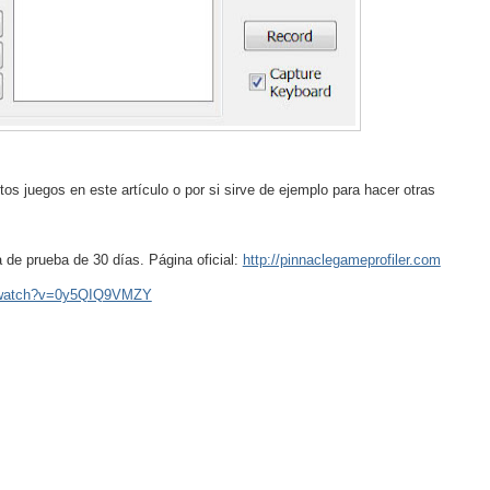
stos juegos en este artículo o por si sirve de ejemplo para hacer otras
 de prueba de 30 días. Página oficial:
http://pinnaclegameprofiler.com
m/watch?v=0y5QIQ9VMZY