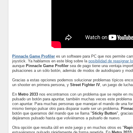
Pinnacle Game Profiler
es un software para PC que nos permite camb
joystick. Ya hablamos en este blog sobre la
posibilidad de reasignar 
aunque
Pinnacle Game Profiler
sea de pago tiene una ventaja impor
pulsaciones a un sólo botón, además de modos de autodisparo y modo 
Gracias a estas opciones podemos solucionar problemas típicos en
un shooter en primera persona, y
Street Fighter IV
, un juego de lucha
En
Metro 2033
nos encontramos con un problema que se repite en mu
pulsado un botón para apuntar, también muchas veces este problema
con apuntar. Para muchas personas que manejan el mando de una forma
mismo tiempo pulsar otro para disparar suele ser un problema.
Pinnac
botón que queramos del mando que se llama "
Sticky Button
", gracia
dejáramos pulsado hasta que volviéramos a pulsarlo de nuevo.
Otra opción que resulta útil en este juego y en muchos otros es "
Rapi
estuviéramos pulsado rápidamente de forma repetida. En
Metro 2033