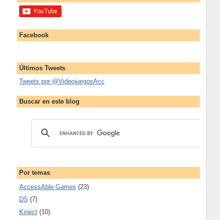
Facebook
Últimos Tweets
Tweets por @VideojuegosAcc
Buscar en este blog
Por temas
AccessAble Games
(23)
DS
(7)
Kinect
(10)