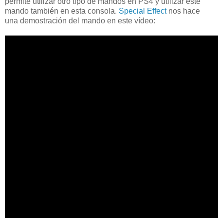
permite utilizar otro tipo de mandos en PS4 y utilizar este
mando también en esta consola.
Special Effect
nos hace
una demostración del mando en este vídeo: