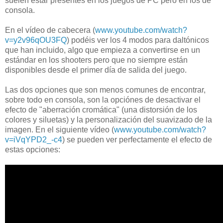
suelen estar presentes en los juegos de PC pero en los de
consola.
En el vídeo de cabecera (
www.youtube.com/watch?
v=y2v96qOU3FQ
) podéis ver los 4 modos para daltónicos
que han incluido, algo que empieza a convertirse en un
estándar en los shooters pero que no siempre están
disponibles desde el primer día de salida del juego.
Las dos opciones que son menos comunes de encontrar,
sobre todo en consola, son la opciónes de desactivar el
efecto de "aberración cromática" (una distorsión de los
colores y siluetas) y la personalización del suavizado de la
imagen. En el siguiente vídeo (
www.youtube.com/watch?
v=iVqYPD2_-c4
) se pueden ver perfectamente el efecto de
estas opciones: