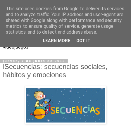
This site uses cookies from Google to deliver its services
and to analyze traffic. Your IP address and user-agent are
shared with Google along with performance and security
metrics to ensure quality of service, generate usage
statistics, and to detect and address abuse.
Análisis, noticias y eventos sobre accesibilidad en
LEARN MORE
GOT IT
videojuegos.
jueves, 7 de junio de 2012
iSecuencias: secuencias sociales,
hábitos y emociones